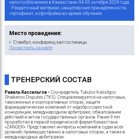
налогообложения в Казахстане» 04-05 октября 2024 года
- Раздаточный материал, канцелярские принадлежности,
сертификат, кофе-брейки во время обучения
Место проведения:
г. Стамбул, конференц-зал гостиницы
Посмотреть на карте
ТРЕНЕРСКИЙ СОСТАВ
Равиль Кассильгов -
Соучредитель Tukulov Kassilgov
Shaikenov Disputes (TKS). Специализируется на налоговых,
таможенных и корпоративных спорах, защите
фармацевтических компаний от недобросовестной
конкуренции, международном арбитраже, обжаловании
действий и актов государственных органов. Ранее 9 лет
проработал в первой юридической фирме Казахстана
«ZANGER». Представляет интересы компаний в судах всех
уровней, преимущественно в налоговых спорах, а также в
международных арбитражах.