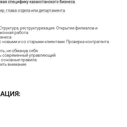
вая специфику казахстанского бизнеса.
р, глава отдела или департамента.
труктура, реструктуризация. Открытие филиалов и
ционная работа.
знеса.
с новыми и со старыми клиентами. Проверка контрагента.
ь, не обманув себя.
ть современный управляющий.
 основные правила.
тить внимание.
АЦИЯ: