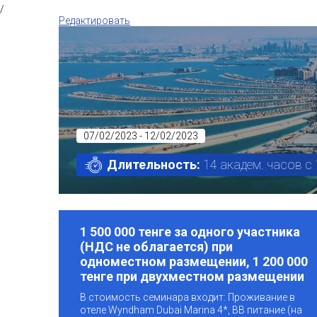
/
Редактировать
07/02/2023 - 12/02/2023
Длительность:
14 академ. часов с 
1 500 000 тенге за одного участника
(НДС не облагается) при
одноместном размещении, 1 200 000
тенге при двухместном размещении
В стоимость семинара входит: Проживание в
отеле Wyndham Dubai Marina 4*, BB питание (на