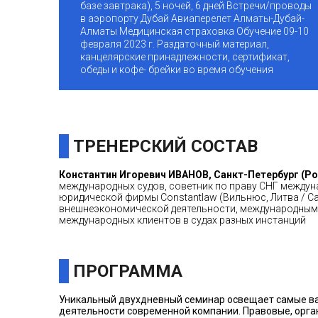
базе завтрака), 5 ночей, 6 дней Встречи/проводы
в аэропорту Дубай Авиаперелет Алматы-Дубай-
Алматы Медицинская страховка Обучение 09-10
февраля 2023 г. Раздаточный материал,
канцелярские принадлежности, сертификат,
обеды и кофе- брейки во время обучения
ТРЕНЕРСКИЙ СОСТАВ
Константин
Игоревич ИВАНОВ, Санкт-Петербург (Ро
международных судов, советник по праву СНГ междуна
юридической фирмы Constantlaw (Вильнюс, Литва / Са
внешнеэкономической деятельности, международным 
международных клиентов в судах разных инстанций
ПРОГРАММА
Уникальный двухдневный семинар освещает самые ва
деятельности современной компании. Правовые, орга