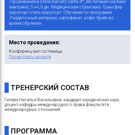
-Проживание в отеле Barceló Sants 4*, BB питание (на базе
завтрака), 5 нч, 6 дн. -Медицинская страховка -Трансфер
аэропорт-отель-аэропорт -Обучение по программе
-Раздаточный материал, сертификат, кофе- брейк во
время обучения.
Место проведения:
Конференц-зал гостиницы
Посмотреть на карте
ТРЕНЕРСКИЙ СОСТАВ
Гилёва Наталья Васильевна- кандидат юридических наук,
доцент кафедры международного права факультета
международных отношений
ПРОГРАММА