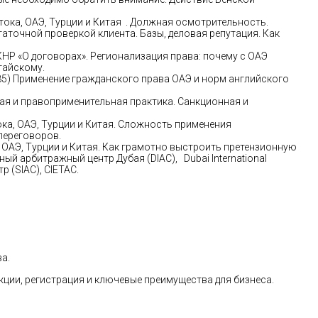
тока, ОАЭ, Турции и Китая . Должная осмотрительность.
аточной проверкой клиента. Базы, деловая репутация. Как
КНР «О договорах». Регионализация права: почему с ОАЭ
тайскому.
5) Применение гражданского права ОАЭ и норм английского
ная и правоприменительная практика. Санкционная и
ка, ОАЭ, Турции и Китая. Сложность применения
переговоров.
 ОАЭ, Турции и Китая. Как грамотно выстроить претензионную
й арбитражный центр Дубая (DIAC), Dubai International
р (SIAC), CIETAC.
а.
ции, регистрация и ключевые преимущества для бизнеса.