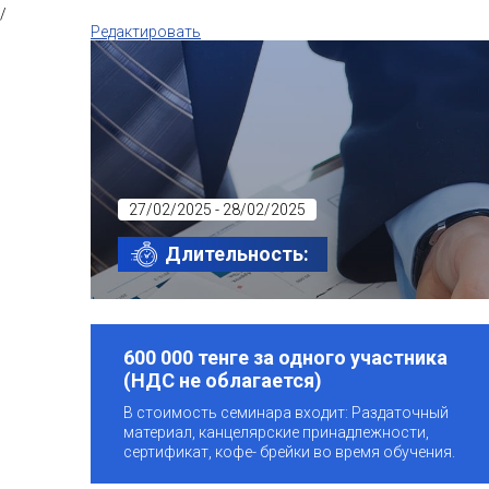
/
Редактировать
27/02/2025 - 28/02/2025
Длительность:
600 000 тенге за одного участника
(НДС не облагается)
В стоимость семинара входит: Раздаточный
материал, канцелярские принадлежности,
сертификат, кофе- брейки во время обучения.