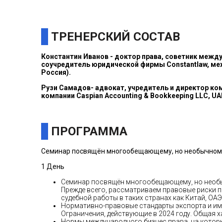
ТРЕНЕРСКИЙ СОСТАВ
Константин Иванов
- доктор права, советник между
соучредитель юридической фирмы Constantlaw, меж
Россия).
Рузи Самадов
- адвокат, учредитель и директор ком
компании Caspian Accounting & Bookkeeping LLC, UA
ПРОГРАММА
Семинар посвящён многообещающему, но необычному 
1 День
Семинар посвящён многообещающему, но необыч
Прежде всего, рассматриваем правовые риски п
судебной работы в таких странах как Китай, ОАЭ,
Нормативно-правовые стандарты экспорта и имп
Ограничения, действующие в 2024 году. Общая 
Нормы международного бизнес права, на котор