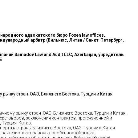
народного адвокатского бюро Foxen law offices,
дународный арбитр (Вильнюс, Литва / Санкт-Петербург,
пании Samadov Law and Audit LLC, Azerbaijan, учредитель
E
рынку стран ОАЭ, Ближнего Востока, Турции и Китая.
ному рынку стран ОАЭ, Ближнего Востока, Турции и Китая.
ереговоров, заключения контрактов, претензионной и
 Турция, Катар,
орта в страны Ближнего Востока, ОАЭ, Турции и Китая.
характеристика правовых особенностей рынка.
ые необходимо обратить внимание. Действие Венской