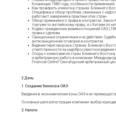
Конвенции 1980 года, особенности применения.
Как проверить клиента в странах Ближнего Вос
Специфика и обзор проблем, связанных с недост
работают заверения в практики этих стран.
Обзор применимого права в контрактах. Закон 
торгуем по английскому праву, а с Китаем по ки
Кодекс гражданских взаимоотношений ОАЭ (198
права к сделкам.
Санкционные ограничения и их действия. Судеб
антисанкционная оговорки в контрактах.
Ведение переговоров в странах Ближнего Восто
ответственности за недобросовестное ведение 
Споры с клиентами из стран Ближнего Востока,
и арбитражную работу в компании. Международны
Financial Centre? Сингапурский арбитражный цент
2 День
1. Создание бизнеса в ОАЭ
Введение в экономические зоны ОАЭ и их преимуществ
Основные шаги регистрации компании: выбор юрисдик
2. Налоги