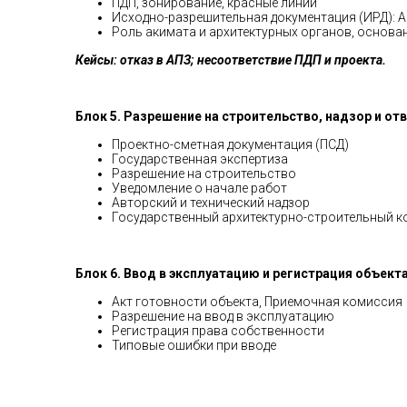
ПДП, зонирование, красные линии
Исходно-разрешительная документация (ИРД): А
Роль акимата и архитектурных органов, основа
Кейсы:
отказ в АПЗ; несоответствие ПДП и проекта.
Блок 5. Разрешение на строительство, надзор и отв
Проектно-сметная документация (ПСД)
Государственная экспертиза
Разрешение на строительство
Уведомление о начале работ
Авторский и технический надзор
Государственный архитектурно-строительный к
Блок 6. Ввод в эксплуатацию и регистрация объект
Акт готовности объекта, Приемочная комиссия
Разрешение на ввод в эксплуатацию
Регистрация права собственности
Типовые ошибки при вводе