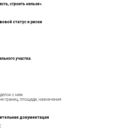
есть, строить нельзя».
вовой статус и риски
ельного участка.
делок с ним
ие границ, площади, назначения
шительная документация
К