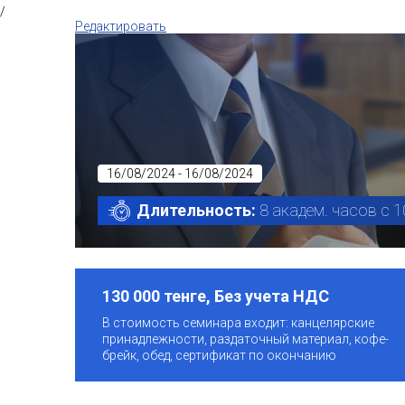
/
Редактировать
16/08/2024 - 16/08/2024
Длительность:
8 академ. часов с 1
130 000 тенге, Без учета НДС
В стоимость семинара входит: канцелярские
принадлежности, раздаточный материал, кофе-
брейк, обед, сертификат по окончанию