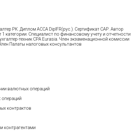
тер РК. Диплом ACCA DipIFR(рус.). Сертификат САР. Автор
т 1 категории. Специалист по финансовому учету и отчетности
хгалтер-техник CPA Eurasia. Член экзаменационной комиссии
 Член Палаты налоговых консультантов
нии валютных операций
 операций
ых контрактов
и контрагентами