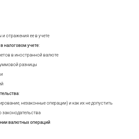
и отражения ее в учете
в налоговом учете:
етов в иностранной валюте
суммовой разницы
ии
ий
тельства:
вание, незаконные операции) и как их не допустить
 законодательства
ении валютных операций