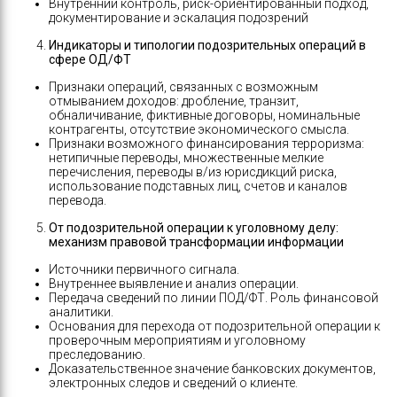
Внутренний контроль, риск-ориентированный подход,
документирование и эскалация подозрений
Индикаторы и типологии подозрительных операций в
сфере ОД/ФТ
Признаки операций, связанных с возможным
отмыванием доходов: дробление, транзит,
обналичивание, фиктивные договоры, номинальные
контрагенты, отсутствие экономического смысла.
Признаки возможного финансирования терроризма:
нетипичные переводы, множественные мелкие
перечисления, переводы в/из юрисдикций риска,
использование подставных лиц, счетов и каналов
перевода.
От подозрительной операции к уголовному делу:
механизм правовой трансформации информации
Источники первичного сигнала.
Внутреннее выявление и анализ операции.
Передача сведений по линии ПОД/ФТ. Роль финансовой
аналитики.
Основания для перехода от подозрительной операции к
проверочным мероприятиям и уголовному
преследованию.
Доказательственное значение банковских документов,
электронных следов и сведений о клиенте.