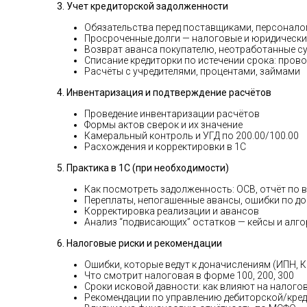
3. Учет кредиторской задолженности
Обязательства перед поставщиками, персонал
Просроченные долги — налоговые и юридически
Возврат аванса покупателю, неотработанные 
Списание кредиторки по истечении срока: прово
Расчёты с учредителями, процентами, займами
4. Инвентаризация и подтверждение расчётов
Проведение инвентаризации расчётов
Формы актов сверок и их значение
Камеральный контроль и УГД по 200.00/100.00
Расхождения и корректировки в 1С
5. Практика в 1С (при необходимости)
Как посмотреть задолженность: ОСВ, отчёт по
Переплаты, непогашенные авансы, ошибки по д
Корректировка реализации и авансов
Анализ “подвисающих” остатков — кейсы и алг
6. Налоговые риски и рекомендации
Ошибки, которые ведут к доначислениям (ИПН, К
Что смотрит налоговая в форме 100, 200, 300
Сроки исковой давности: как влияют на налого
Рекомендации по управлению дебиторской/кре