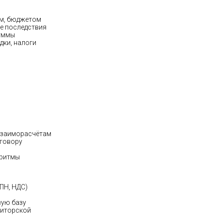
ом, бюджетом
е последствия
суммы
дки, налоги
 взаиморасчётам
оговору
оритмы
ПН, НДС)
вую базу
диторской