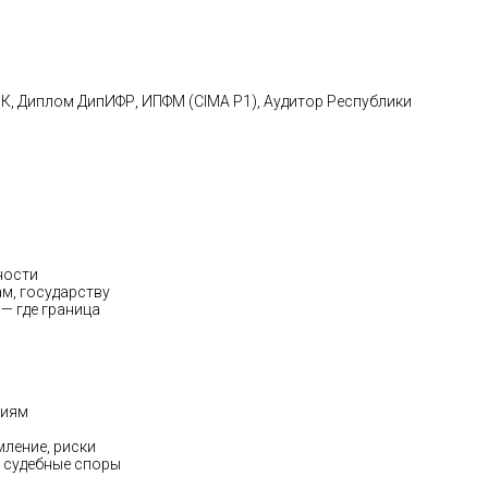
К, Диплом ДипИФР, ИПФМ (CIMA P1), Аудитор Республики
ности
м, государству
— где граница
зиям
мление, риски
, судебные споры