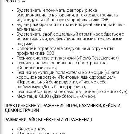
РЕЗУЛЬТАТ
Будете знать и понимать факторы риска
эмоционального выгорания, а также выстраивать
индивидуальный алгоритм профилактики СЭВ;
Будете разбираться в стратегиях ре-абилитации и нео-
абилитации;
Будете знать свой социальный атом и как общаться с
нормативными, дисфункциональными и токсичными
людьми;
Освоите и отработаете следующие инструменты
профилактики СЭВ:
Техника анализа стиля жизни («Ромб Пезешкиана»);
Техника анализа социального пространства
«Социальный атом»;
Техники кумуляции положительных эмоций («Диета
хороших новостей», «Почтовый ящик добрых дел»,
«Персональный банк радости», «Письмо себе
любимому», «День благодарения»);
Техника «Сознательное самовнушение» (по Эмилю Куэ);
Медитации ОШО («Джиббериш», «Смех»).
ПРАКТИЧЕСКИЕ УПРАЖНЕНИЯ, ИГРЫ, РАЗМИНКИ, КЕЙСЫ И
ДЕМОНСТРАЦИИ
РАЗМИНКИ, АЙС-БРЕЙКЕРЫ И УПРАЖНЕНИЯ
«Знакомство»;
«Я – это я, а ты – это ты»;