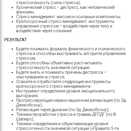
стрессогенность (сила стресса);
Хронический стресс – дистресс, как человеческий
феномен;
Стресс-менеджмент: миссия и основные компоненты;
Краткосрочный стресс-менеджмент: инструменты
управления стрессом – воздействие через тело и
воздействие через сознание.
РЕЗУЛЬТАТ
Будете понимать формулу физического и психического
стресса и способны выстраивать алгоритм управления
стрессом;
Будете способны объективно рассчитывать
стрессогенность значимой ситуации;
Будете знать и понимать причины дистресса –
«застревания» в стрессе;
Освоите и отработаете следующие инструменты
краткосрочного стресс-менеджмента:
Инструмент определения уровня эмоционального
выгорания;
Прогрессирующая нервно-мышечная релаксация (по Эд.
Джекобсону);
Релаксация через дыхание (по Эд. Джекобсону);
Техника проработки стресса и травмы ДПТДГ (по Ф.
Шапиро);
Техники определения и объективизации уровня
стрессогенности значимой ситуации («Правило 5-ти