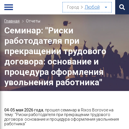
Город
Главная
Отчеты
Семинар: "Риски
работодателя при
прекращении трудового
договора: основание и
процедура оформления
увольнения работника"
04-05 мая 2026 года
, прошел семинар в Rixos Borovoe на
тему: "Риски работодателя при прекращении трудового
договора: основание и процедура оформления увольнения
работника"