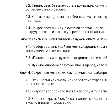
2.2. Финансовая безопасность в контракте.
Какие г
договоре с иностранцем.
2.3. Карта рисков для вашего бизнеса.
На что смотр
партнёра.
2.4. Не «разовая акция», а система постоянной защ
сотрудничества и как это убережёт от внезапных 
Блок 3: Кейсы и ошибки: учимся на чужом опыте, а не н
3.1. Разбор реальных кейсов международных комп
многомиллионным потерям.
3.2. «Пожарная» инструкция: что делать, если ош
3.3. Лучшие мировые практики Due Diligence,
которы
Блок 4: Секретные методики: как получить «инсайде
4.1. Официальные каналы: как работать с торговы
благонадёжности.
4.2. Хитрости опросного листа: как получить от п
4.3. Вход в «закрытый клуб»: как наладить диалог
эксклюзивной информации.