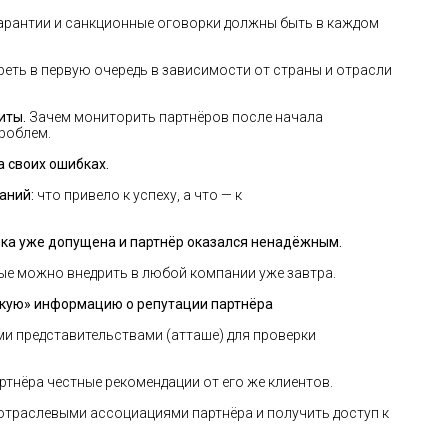
арантии и санкционные оговорки должны быть в каждом
еть в первую очередь в зависимости от страны и отрасли
иты.
Зачем мониторить партнёров после начала
проблем.
а своих ошибках.
аний:
что привело к успеху, а что — к
ибка уже допущена и партнёр оказался ненадёжным.
е можно внедрить в любой компании уже завтра.
рскую» информацию о репутации партнёра
ми представительствами (атташе) для проверки
артнёра честные рекомендации от его же клиентов.
 с отраслевыми ассоциациями партнёра и получить доступ к