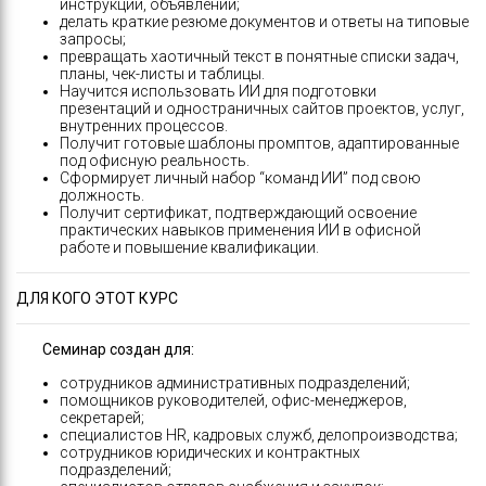
инструкций, объявлений;
делать краткие резюме документов и ответы на типовые
запросы;
превращать хаотичный текст в понятные списки задач,
планы, чек-листы и таблицы.
Научится использовать ИИ для подготовки
презентаций и одностраничных сайтов проектов, услуг,
внутренних процессов.
Получит готовые шаблоны промптов, адаптированные
под офисную реальность.
Сформирует личный набор “команд ИИ” под свою
должность.
Получит сертификат, подтверждающий освоение
практических навыков применения ИИ в офисной
работе и повышение квалификации.
ДЛЯ КОГО ЭТОТ КУРС
Семинар создан для:
сотрудников административных подразделений;
помощников руководителей, офис-менеджеров,
секретарей;
специалистов HR, кадровых служб, делопроизводства;
сотрудников юридических и контрактных
подразделений;