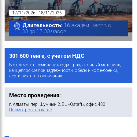
17/11/2026 - 18/11/2026
Длительность:
16 академ. часов с
10.00 до 17.00 часов
301 600 тенге, с учетом НДС
В стоимость семинара входит: раздаточный материал,
канцелярские принадлежности, обеды и кофе-брейки,
сертификат по окончанию
Место проведения:
г. Алматы, пер. Шумный 2, БЦ «Qstaff», офис 400
Посмотреть на карте