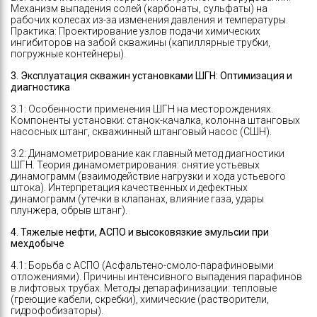
Механизм выпадения солей (карбонаты, сульфаты) на
рабочих колесах из-за изменения давления и температуры.
Практика: Проектирование узлов подачи химических
ингибиторов на забой скважины (капиллярные трубки,
погружные контейнеры).
3. Эксплуатация скважин установками ШГН: Оптимизация и
диагностика
3.1: Особенности применения ШГН на месторождениях.
Компоненты установки: станок-качалка, колонна штанговых
насосных штанг, скважинный штанговый насос (СШН).
3.2: Динамометрирование как главный метод диагностики
ШГН. Теория динамометрирования: снятие устьевых
динамограмм (взаимодействие нагрузки и хода устьевого
штока). Интерпретация качественных и дефектных
динамограмм (утечки в клапанах, влияние газа, удары
плунжера, обрыв штанг).
4. Тяжелые нефти, АСПО и высоковязкие эмульсии при
мехдобыче
4.1: Борьба с АСПО (Асфальтено-смоло-парафиновыми
отложениями). Причины интенсивного выпадения парафинов
в лифтовых трубах. Методы депарафинизации: тепловые
(греющие кабели, скребки), химические (растворители,
гидрофобизаторы).