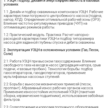
1. УЭЦН: Подбор, дизайн и энергоэффективность в базовых
условиях
1.1: Дизайн и подбор скважинных компоновок УЭЦН. Рабочие
характеристики погружного центробежного насоса (подача,
напор, КПД). Определение оптимальной рабочей зоны (ОРЗ).
Влияние частотно-регулируемых приводов (ЧУП) на
оптимизацию режимов работы.
1.2: Практический модуль. Практика: Расчет напорно-
расходной характеристики УЭЦН и подбор типоразмера
насоса для заданной глубины спуска и дебита скважины.
2. Эксплуатация УЭЦН в осложненных условиях (Газ, Песок,
Соли)
2.1: Работа УЭЦН при высоком газосодержании. Влияние
свободного газа на входе в насос (деградация напора, срыв
подачи, «газовые пробки»). Технологии борьбы: подбор
газосепараторов, газодиспергаторов, применение
мультифазных насосных ступеней.
2.2: Борьба с выносом механических примесей (песок,
проппант). Абразивный износ рабочих органов насоса.
Применение износостойких исполнений УЭЦН (пакетная
сборка, керамические подшипники), использование забойных
фильтров.
2.3: Солеотложение и коррозия погружного оборудования.