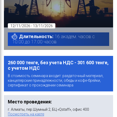
12/11/2026 - 13/11/2026
Длительность:
16 академ. часов с
10.00 до 17.00 часов
260 000 тенге, без учета НДС - 301 600 тенге,
с учетом НДС
В стоимость семинара входит: раздаточный материал,
канцелярские принадлежности, обеды и кофе-брейки,
сертификат о прохождении семинара
Место проведения:
г. Алматы, пер.Шумный 2, БЦ «Qstaff», офис 400
Посмотреть на карте