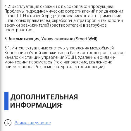
4.2: Эксплуатация скважин с высоковязкой продукцией.
Проблемы гидродинамических сопротивлений при движении
штанг ШГН в вязкой среде («зависание» штанг). Применение
штанговых вращателей, скребков-центраторов и технологии
закачки разжижителей (растворителей) в затрубное
пространство.
5. Автоматизация, Умная скважина (Smart Well)
5.1: Интеллектуальные системы управления мехдобычей.
Концепция «Умной скважины» на базе контроллеров станков-
качалок и станций управления УЭЦН. Удаленный онлайн-
мониторинг параметров (ток, напряжение, давление на
приеме насоса Рвх, температура электроизоляции).
ДОПОЛНИТЕЛЬНАЯ
ИНФОРМАЦИЯ:
Заявка на участие