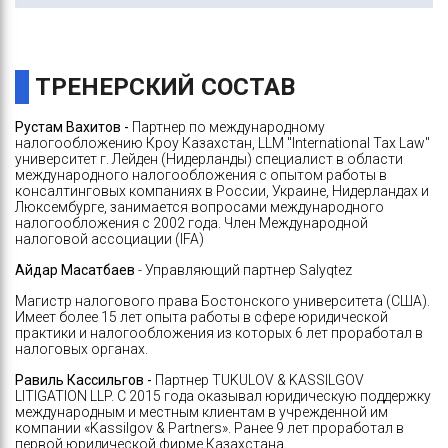
ТРЕНЕРСКИЙ СОСТАВ
Рустам Вахитов
-
Партнер по международному
налогообложению Кроу Казахстан, LLM "International Tax Law"
университет г. Лейден (Нидерланды) специалист в области
международного налогообложения c опытом работы в
консалтинговых компаниях в России, Украине, Нидерландах и
Люксембурге, занимается вопросами международного
налогообложения с 2002 года. Член Международной
налоговой ассоциации (IFA)
Айдар Масатбаев
- Управляющий партнер Salyqtez
Магистр налогового права Бостонского университета (США).
Имеет более 15 лет опыта работы в сфере юридической
практики и налогообложения из которых 6 лет проработал в
налоговых органах.
Равиль Кассильгов -
Партнер TUKULOV & KASSILGOV
LITIGATION LLP. С 2015 года оказывал юридическую поддержку
международным и местным клиентам в учрежденной им
компании «Kassilgov & Partners». Ранее 9 лет проработал в
первой юридической фирме Казахстана