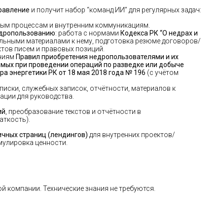
правление
и получит набор “команд ИИ” для регулярных задач:
овым процессам и внутренним коммуникациям.
едропользованию
: работа с нормами
Кодекса РК “О недрах и
ьными материалами к нему, подготовка резюме договоров/
ктов писем и правовых позиций.
аниям
Правил приобретения недропользователями и их
уемых при проведении операций по разведке или добыче
а энергетики РК от 18 мая 2018 года № 196
(с учётом
еписки, служебных записок, отчётности, материалов к
ации для руководства.
ий
, преобразование текстов и отчётности в
аткость).
ичных страниц (лендингов)
для внутренних проектов/
мулировка ценности.
й компании. Технические знания не требуются.