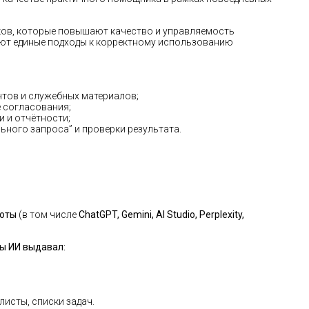
ков, которые повышают качество и управляемость
ют единые подходы к корректному использованию
тов и служебных материалов;
 согласования;
и и отчётности;
ного запроса” и проверки результата.
боты
(в том числе
ChatGPT, Gemini, AI Studio, Perplexity,
бы ИИ выдавал:
листы, списки задач.