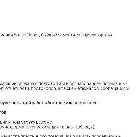
ании более 15 лет, бывший заместитель директора по
омпании связана с подготовкой и согласованием письменных
в, отчётности, протоколов, а также материалов к совещаниям
ую часть этой работы быстрее и качественнее:
тов;
ии и подготовку резюме;
очие форматы (списки задач, планы, таблицы).
в качестве практичного помощника в рамках повседневных