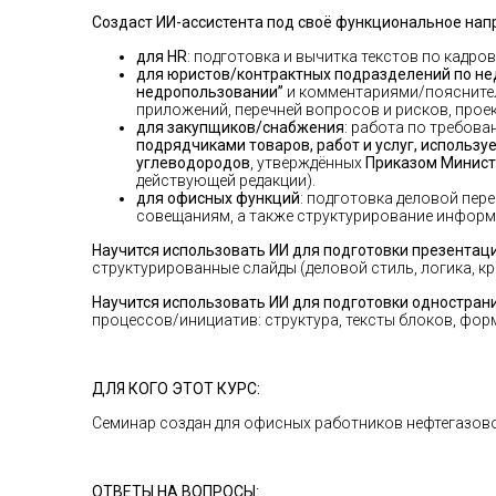
Создаст ИИ-ассистента под своё функциональное на
для HR
: подготовка и вычитка текстов по кадр
для юристов/контрактных подразделений по н
недропользовании”
и комментариями/пояснител
приложений, перечней вопросов и рисков, прое
для закупщиков/снабжения
: работа по требов
подрядчиками товаров, работ и услуг, использ
углеводородов
, утверждённых
Приказом Министр
действующей редакции).
для офисных функций
: подготовка деловой пер
совещаниям, а также структурирование информ
Научится использовать ИИ для подготовки презентац
структурированные слайды (деловой стиль, логика, кр
Научится использовать ИИ для подготовки одностран
процессов/инициатив: структура, тексты блоков, фор
ДЛЯ КОГО ЭТОТ КУРС
:
Семинар создан для офисных работников нефтегазово
ОТВЕТЫ НА ВОПРОСЫ
: