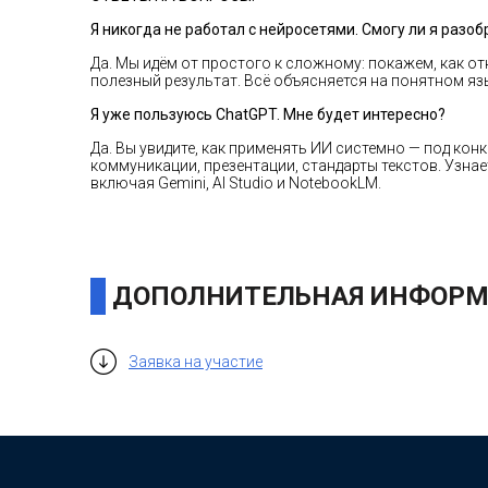
Я никогда не работал с нейросетями. Смогу ли я разоб
Да. Мы идём от простого к сложному: покажем, как от
полезный результат. Всё объясняется на понятном язы
Я уже пользуюсь ChatGPT. Мне будет интересно?
Да. Вы увидите, как применять ИИ системно — под кон
коммуникации, презентации, стандарты текстов. Узна
включая Gemini, AI Studio и NotebookLM.
ДОПОЛНИТЕЛЬНАЯ ИНФОРМ
Заявка на участие