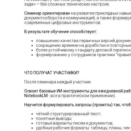
задач — без сложных технических настроек.
Семинар ориентирован
на развитие прикладных навы
документооборота и коммуникаций, а также формиру
современных цифровых инструментов.
В результате обучение способствует:
повышению качества первичных версий докумен
сокращению времени на доработки и повторные
более устойчивому стандарту деловой переписк
формированию у сотрудников практики “правиль
ЧТО ПОЛУЧАТ УЧАСТНИКИ?
После семинара каждый участник:
Освоит базовые ИИ-инструменты для ежедневной ра
NotebookLM
- все в практическом применении).
Научится формулировать запросы (промпты) так, что
чёткий структурированный текст;
понятные выводы;
готовые варианты писем и документов;
удобные рабочие форматы: таблицы, планы, чек-