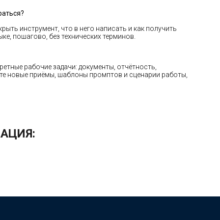
раться?
крыть инструмент, что в него написать и как получить
ке, пошагово, без технических терминов.
кретные рабочие задачи: документы, отчётность,
ете новые приёмы, шаблоны промптов и сценарии работы,
АЦИЯ: