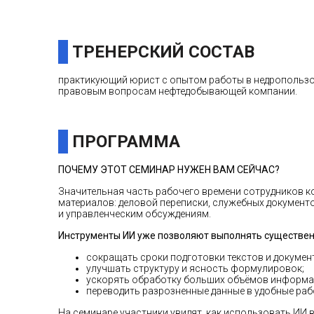
ТРЕНЕРСКИЙ СОСТАВ
практикующий юрист с опытом работы в недропользов
правовым вопросам нефтедобывающей компании.
ПРОГРАММА
ПОЧЕМУ ЭТОТ СЕМИНАР НУЖЕН ВАМ СЕЙЧАС?
Значительная часть рабочего времени сотрудников к
материалов: деловой переписки, служебных документо
и управленческим обсуждениям.
Инструменты ИИ уже позволяют выполнять существенн
сокращать сроки подготовки текстов и докумен
улучшать структуру и ясность формулировок;
ускорять обработку больших объёмов информац
переводить разрозненные данные в удобные раб
На семинаре участники увидят, как использовать ИИ 