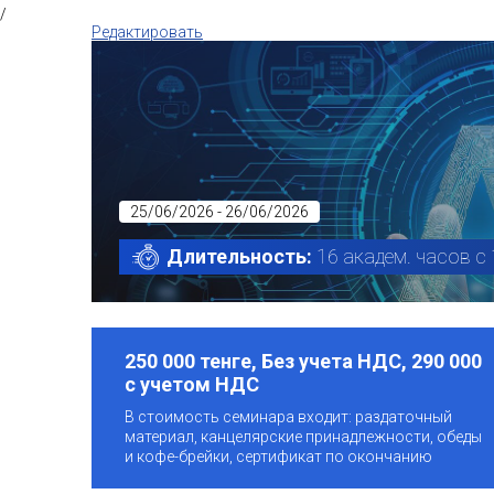
/
Редактировать
25/06/2026 - 26/06/2026
Длительность:
16 академ. часов с 
250 000 тенге, Без учета НДС, 290 000
с учетом НДС
В стоимость семинара входит: раздаточный
материал, канцелярские принадлежности, обеды
и кофе-брейки, сертификат по окончанию