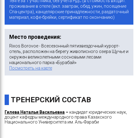
тенге за 1 участника, без учета НДС (в стоимость входит:
проживание в отеле (вкл. завтрак, обед, ужин, посещение
Спа-центра), канцелярские принадлежности, раздаточный
материал, кофе-брейки, сертификат по окончанию)
Место проведения:
Rixos Borovoe - Всесезонный пятизвездочный курорт-
отель, расположен на берегу живописного озера Щучье и
окружен великолепными сосновыми лесами
национального парка «Бурабай»
Посмотреть на карте
ТРЕНЕРСКИЙ СОСТАВ
Гилева Наталья Васильевна
–
кандидат юридических наук,
доцент кафедры международного права Казахского
Национального Университета им. Аль-Фараби