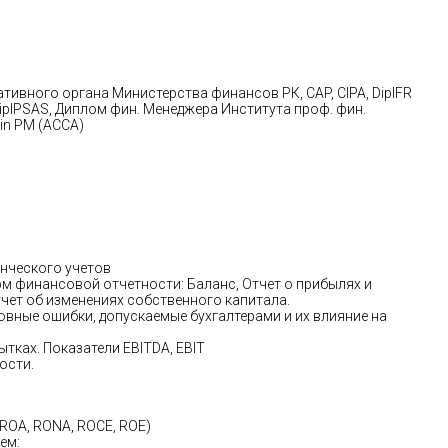
ативного органа Министерства финансов РК, САP, CIPA, DipIFR
 DipIPSAS, Диплом фин. Менеджера Института проф. фин.
 in PM (ACCA)
енческого учетов
м финансовой отчетности: Баланс, Отчет о прибылях и
тчет об изменениях собственного капитала.
вные ошибки, допускаемые бухгалтерами и их влияние на
тках. Показатели EBITDA, EBIT
ости.
ROA, RONA, ROCE, ROE)
ем: