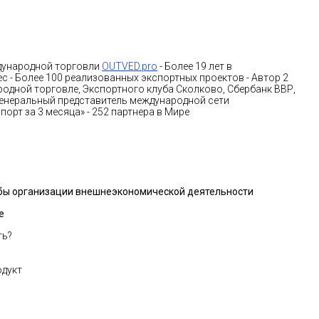
дународной торговли
OUTVED.pro
- Более 19 лет в
 - Более 100 реализованных экспортных проектов - Автор 2
родной торговле, Экспортного клуба Сколково, Сбербанк ВВР,
 Генеральный представитель международной сети
орт за 3 месяца» - 252 партнера в Мире
обы организации
внешнеэкономической деятельности
е
ть?
одукт