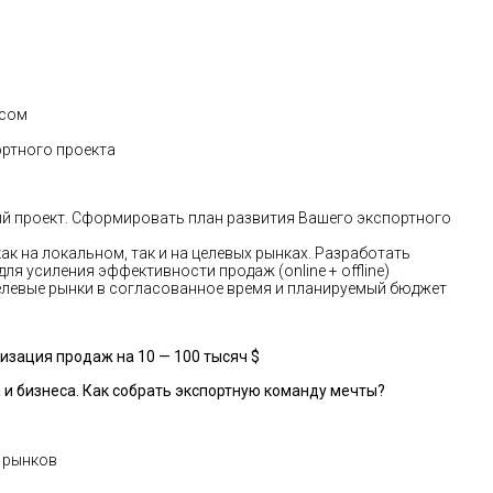
есом
ортного проекта
ый проект. Сформировать план развития Вашего экспортного
к на локальном, так и на целевых рынках. Разработать
я усиления эффективности продаж (online + offline)
елевые рынки в согласованное время и планируемый бюджет
изация продаж на 10 — 100 тысяч $
 и бизнеса. Как собрать экспортную команду мечты?
а рынков