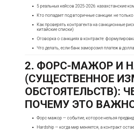
5 реальных кейсов 2025-2026: казахстанские ко
Кто попадает под вторичные санкции: не только
Как проверять контрагента на санкционные риски
китайские списки)
Оговорка о санкциях в контракте: формулировк
Что делать, если банк заморозил платеж в дол
2. ФОРС-МАЖОР И H
(СУЩЕСТВЕННОЕ ИЗ
ОБСТОЯТЕЛЬСТВ): 
ПОЧЕМУ ЭТО ВАЖНО
Форс-мажор — событие, которое нельзя предвид
Hardship — когда мир меняется, а контракт ост