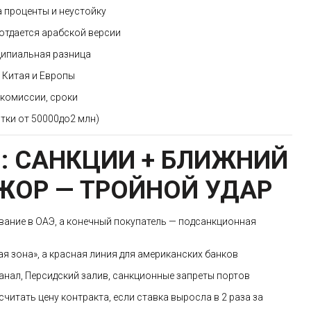
 проценты и неустойку
 отдается арабской версии
ципиальная разница
т Китая и Европы
 комиссии, сроки
ытки от 50000до2 млн)
М: САНКЦИИ + БЛИЖНИЙ
ЖОР — ТРОЙНОЙ УДАР
вание в ОАЭ, а конечный покупатель — подсанкционная
ая зона», а красная линия для американских банков
анал, Персидский залив, санкционные запреты портов
считать цену контракта, если ставка выросла в 2 раза за