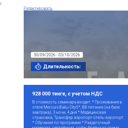
/
Редактировать
30/09/2026 - 03/10/2026
Длительность:
928 000 тенге, с учетом НДС
В стоимость семинара входит: * Проживание в
отеле Mercure Baku City5*, BB питание (на базе
завтрака), 3 ночи, 4 дня * Медицинская
страховка, Трансфер аэропорт-отель-аэропорт
* Обучение по программе * Раздаточный
материал, сертификат, кофе- брейки во время