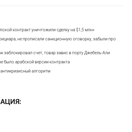
плохой контракт уничтожили сделку на $1,5 млн»
ефициара, не прописали санкционную оговорку, забыли про
к заблокировал счет, товар завис в порту Джебель-Али
 не было арабской версии контракта
 антикризисный алгоритм
АЦИЯ: