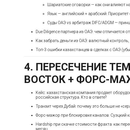
Шариатские оговорки — как они влияют на
Язык — английский + арабский. Приоритет
Суды ОАЭ vs арбитраж DIFC/ADGM — прин
Due Diligence партнера из ОАЭ: чем отличается о
Как забрать деньги из ОАЭ: валютный контроль,
Топ-3 ошибки казахстанцев в сделках с ОАЭ (уб
4. ПЕРЕСЕЧЕНИЕ ТЕ
ВОСТОК + ФОРС-МА
Кейс: казахстанская компания продает оборудо
российская структура. Кто в ответе?
Транзит через Дубай: почему это больше не «сер
Форс-мажор при блокировке каналов: Суэцкий к
Hardship при скачке стоимости фрахта: как пере
месяц