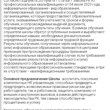
Согласно подпункта 20) пункта 1 статьи 1 Закона РК «О
профессиональных квалификациях» от 04 июля 2023 года,
неформальное образование
- вид образования,
запланированный, организованный и осуществляемый
организациями, которые предоставляют образовательные
услуги, оказываемые без учета места, сроков и формы
обучения, и сопровождаемые выдачей документа,
подтверждающего результаты обучения. В рамках обучения
слушатели школы обретут углубленные знания и выработают
определенные навыки, необходимые для выполнения
определённой трудовым договором трудовой функции.
Результаты обучения, полученные через неформальное и
(или) информальное образование, признаются центрами
признания при прохождении процедуры признания
профессиональных квалификаций в случае, если требования
по признанию результатов неформального и (или)
информального образования установлены
соответствующими профессиональными стандартами, а при
их отсутствии – квалификационными требованиями.
Основное предназначение Школы
- воспитать поколение
компетентных HR управленцев, способных предвидеть и
предупредить всевозможные правовые риски как для
работодателя, так и работников, защитить компанию от
внешних и внутренних вызовов, в рамках действующего
законодательства РК, тем самым способствуя ее
процветанию и успеху.