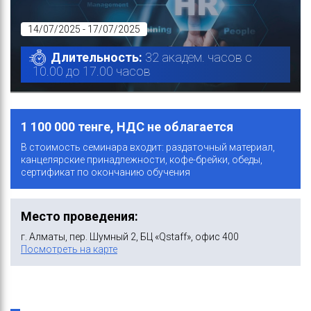
14/07/2025 - 17/07/2025
Длительность:
32 академ. часов с
10.00 до 17.00 часов
1 100 000 тенге, НДС не облагается
В стоимость семинара входит: раздаточный материал,
канцелярские принадлежности, кофе-брейки, обеды,
сертификат по окончанию обучения
Место проведения:
г. Алматы, пер. Шумный 2, БЦ «Qstaff», офис 400
Посмотреть на карте