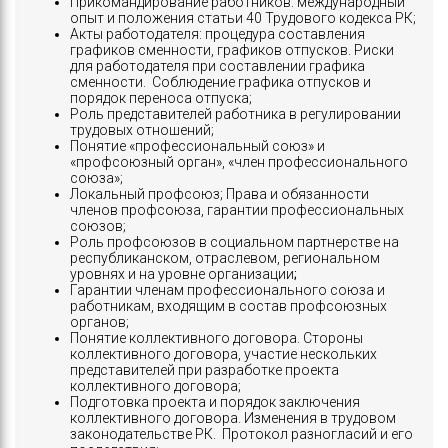
Прикомандирование работников: международный
опыт и положения статьи 40 Трудового кодекса РК;
Акты работодателя: процедура составления
графиков сменности, графиков отпусков. Риски
для работодателя при составлении графика
сменности. Соблюдение графика отпусков и
порядок переноса отпуска;
Роль представителей работника в регулировании
трудовых отношений;
Понятие «профессиональный союз» и
«профсоюзный орган», «член профессионального
союза»;
Локальный профсоюз; Права и обязанности
членов профсоюза, гарантии профессиональных
союзов;
Роль профсоюзов в социальном партнерстве на
республиканском, отраслевом, региональном
уровнях и на уровне организации
;
Гарантии членам профессионального союза и
работникам, входящим в состав профсоюзных
органов;
Понятие коллективного договора. Стороны
коллективного договора, участие нескольких
представителей при разработке проекта
коллективного договора;
Подготовка проекта и порядок заключения
коллективного договора. Изменения в трудовом
законодательстве РК. Протокол разногласий и его