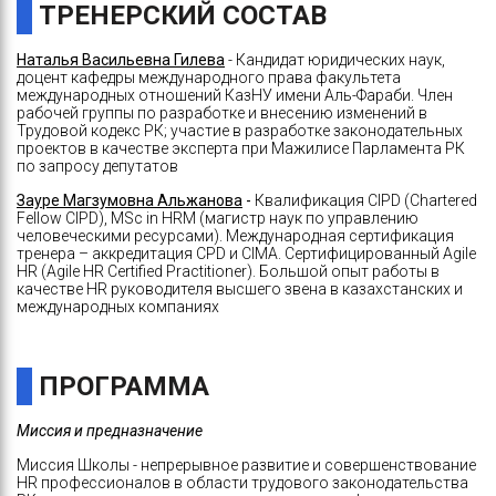
ТРЕНЕРСКИЙ СОСТАВ
Наталья Васильевна Гилева
- Кандидат юридических наук,
доцент кафедры международного права факультета
международных отношений КазНУ имени Аль-Фараби. Член
рабочей группы по разработке и внесению изменений в
Трудовой кодекс РК; участие в разработке законодательных
проектов в качестве эксперта при Мажилисе Парламента РК
по запросу депутатов
Зауре Магзумовна Альжанова
-
Квалификация CIPD (Chartered
Fellow CIPD), MSc in HRM (магистр наук по управлению
человеческими ресурсами). Международная сертификация
тренера – аккредитация CPD и CIMA. Сертифицированный Agile
HR (Agile HR Certified Practitioner). Большой опыт работы в
качестве HR руководителя высшего звена в казахстанских и
международных компаниях
ПРОГРАММА
Миссия и предназначение
Миссия Школы - непрерывное развитие и совершенствование
HR профессионалов в области трудового законодательства