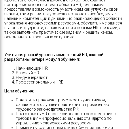
Кроме того, обучение в школе включает раскрытие и
повторение ключевых тем в области HR, тем самым
предоставляя возможность участникам как углубить свои
знания, так и развить и усовершенствовать необходимые
навыки и компетенции в динамично развивающейся области
управления человеческими ресурсами, обсудить имеющиеся
вызовы и трудности, ознакомиться с новыми HR трендами, а
также выполнить практические задания и решить кейсы,
основанные на реальных ситуациях.
Учитывая разный уровень компетенций HR, школой
разработаны четыре модуля обучения:
Начинающий HR
Базовый HR
HR-дженералист
Профессиональный HRD.
Цели обучения:
Повысить правовую грамотность участников,
ознакомить с лучшей практикой по применению
трудового законодательства РК;
Подготовить HR профессионалов в соответствии с
требованиями профессиональных стандартов по
управлению человеческими ресурсами.
Применить коучинговый стиль обучения, включая