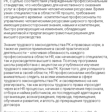
РК, c целью соответствия утвержденным профессиональным
стандартам, что необходимо для качественного оказания
услуг в сфере управления человеческими ресурсами. Время
узких специалистов в области HR прошло, требование
сегодняшнего времени - компетентные профессионалы по
управлению человеческими ресурсами широкого профиля,
имеющие разносторонние знания, навыки и компетенции,
быстро реагирующие на изменения, обладающие
инициативой и предлагающие грамотные решения для
высшего руководства.
Знание трудового законодательства РК и правовых норм, а
также их умелое применение в своей практической
деятельности – ключевая обязанность каждого
профессионала в области HR, как начинающего специалиста,
так и руководителя высшего звена. Поэтому программа
школы разработана с акцентом на углубленное изучение
трудового законодательства РК. Кроме того, для успешного
развития в своей области, HR профессионалам необходимо
внимательно следить за всеми изменениями в сфере
трудового законодательства РК и своевременно на них
реагировать, так как вопросы трудового права «проходят
через все HR процессы», начиная с привлечения персонала,
отбора и найма работников, их последующей адаптации в
организации, вознаграждения, перевода, перемещения,
обучения и развития, и вплоть до прекращения трудового
договора.