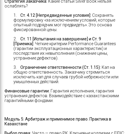
Стратегия Заказчика:
Какие статьи Silver Book нельзя
ослаблять?
1.
Ст. 4.12 [Непредвиденные условия]:
Сохранять
формулировку «за исключением условий, которые
опытный подрядчик мог предвидеть». Это основа
фиксированной цены.
2.
Ст. 11 [Испытания на завершение] и Ст. 9
[Приемка]:
Четкие критерии Performance Guarantees
(гарантии эксплуатационных характеристик) и
последствия их невыполнения (снижение цены,
устранение дефектов).
3.
Ограничение ответственности (Ст. 1.15):
Кап на
общую ответственность. Заказчику стремиться
исключить кап для случаев грубой небрежности или
умышленных действий.
Финансовые гарантии:
Гарантия исполнения, гарантия
устранения дефектов. Взаимодействие с казахстанскими
гарантийными фондами.
Модуль 5:
Арбитраж и применимое право. Практика в
Казахстане
Выбор права:
Часто — право РК. Ключевые коллизии с FIDIC: