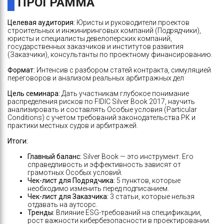
ПРОГРАММА
Целевая аудитория:
Юристы и руководители проектов
строительных и инжиниринговых компаний (Подрядчики),
юристы и специалисты девелоперских компаний,
государственных заказчиков и институтов развития
(Заказчики), консультанты по проектному финансированию.
Формат:
Интенсив с разбором статей контракта, симуляцией
переговоров и анализом реальных арбитражных дел
Цель семинара:
Дать участникам глубокое понимание
распределения рисков по FIDIC Silver Book 2017, научить
анализировать и составлять Особые условия (Particular
Conditions) с учетом требований законодательства РК и
практики местных судов и арбитражей.
Итоги:
Главный баланс:
Silver Book — это инструмент. Его
справедливость и эффективность зависят от
грамотных Особых условий.
Чек-лист для Подрядчика:
5 пунктов, которые
необходимо изменить перед подписанием.
Чек-лист для Заказчика:
3 статьи, которые нельзя
отдавать на аутсорс.
Тренды:
Влияние ESG-требований на спецификации,
рост важности кибербезопасности в проектировании.