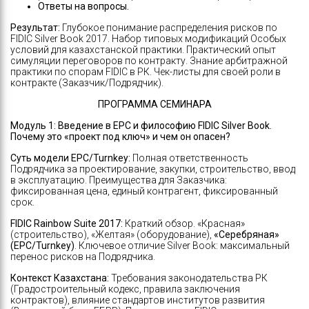
Ответы на вопросы.
Результат:
Глубокое понимание распределения рисков по
FIDIC Silver Book 2017. Набор типовых модификаций Особых
условий для казахстанской практики. Практический опыт
симуляции переговоров по контракту. Знание арбитражной
практики по спорам FIDIC в РК. Чек-листы для своей роли в
контракте (Заказчик/Подрядчик).
ПРОГРАММА СЕМИНАРА
Модуль 1:
Введение в EPC и философию FIDIC Silver Book.
Почему это «проект под ключ» и чем он опасен?
Суть модели EPC/Turnkey:
Полная ответственность
Подрядчика за проектирование, закупки, строительство, ввод
в эксплуатацию. Преимущества для Заказчика:
фиксированная цена, единый контрагент, фиксированный
срок.
FIDIC Rainbow Suite 2017:
Краткий обзор. «Красная»
(строительство), «Желтая» (оборудование),
«Серебряная»
(EPC/Turnkey)
. Ключевое отличие Silver Book: максимальный
перенос рисков на Подрядчика.
Контекст Казахстана:
Требования законодательства РК
(Градостроительный кодекс, правила заключения
контрактов), влияние стандартов институтов развития