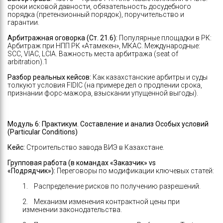
сроки исковой давности, обязательность досудебного
порядка (претензионный порядок), поручительство и
гарантии.
Арбитражная оговорка (Ст. 21.6):
Популярные площадки в РК:
Арбитраж при НПП РК «Атамекен», МКАС. Международные:
SCC, VIAC, LCIA. Важность места арбитража (seat of
arbitration).1
Разбор реальных кейсов:
Как казахстанские арбитры и суды
толкуют условия FIDIC (на примере дел о продлении срока,
признании форс-мажора, взыскании упущенной выгоды).
Модуль 6:
Практикум. Составление и анализ Особых условий
(Particular Conditions)
Кейс:
Строительство завода ВИЭ в Казахстане.
Групповая работа (в командах «Заказчик» vs
«Подрядчик»):
Переговоры по модификации ключевых статей:
1. Распределение рисков по получению разрешений.
2. Механизм изменения контрактной цены при
изменении законодательства.