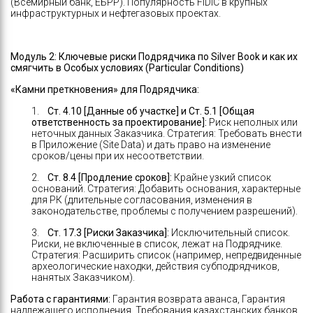
(Всемирный банк, ЕБРР). Популярность FIDIC в крупных
инфраструктурных и нефтегазовых проектах.
Модуль 2:
Ключевые риски Подрядчика по Silver Book и как их
смягчить в Особых условиях (Particular Conditions)
«Камни преткновения» для Подрядчика:
1.
Ст. 4.10 [Данные об участке] и Ст. 5.1 [Общая
ответственность за проектирование]:
Риск неполных или
неточных данных Заказчика. Стратегия: Требовать внести
в Приложение (Site Data) и дать право на изменение
сроков/цены при их несоответствии.
2.
Ст. 8.4 [Продление сроков]:
Крайне узкий список
оснований. Стратегия: Добавить основания, характерные
для РК (длительные согласования, изменения в
законодательстве, проблемы с получением разрешений).
3.
Ст. 17.3 [Риски Заказчика]:
Исключительный список.
Риски, не включенные в список, лежат на Подрядчике.
Стратегия: Расширить список (например, непредвиденные
археологические находки, действия субподрядчиков,
нанятых Заказчиком).
Работа с гарантиями:
Гарантия возврата аванса, Гарантия
надлежащего исполнения. Требования казахстанских банков