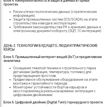
Блок 4. Кибербезопасность и защита данных в горных
проектах
Риски утечки геологических данных (стратегическая
информация).
Защита промышленных систем (ICS/SCADA) на этапе
строительства и ввода в эксплуатацию.
Требования законодательства РК к хранению данных и
электронному документообороту (ЭЦП, 1С-интеграция).
ДЕНЬ 2. ТЕХНОЛОГИИ БУДУЩЕГО, ЛЮДИ И ПРАКТИЧЕСКИЕ
КЕЙСЫ
Блок 5. Промышленный интернет вещей (IIoT) и предиктивная
аналитика
Оснащение тяжелой техники и строительного парка
датчиками (вибрация, температура, топливо) для
предотвращения простоев.
Предиктивное обслуживание оборудования на этапе
монтажа и гарантийного периода.
Мониторинг устойчивости бортов карьеров и
хвостохранилищ в реальном времени: интеграция с
цифровыми двойниками.
Блок 6. Цифровой двойник (Digital Twin) горнорудного проекта