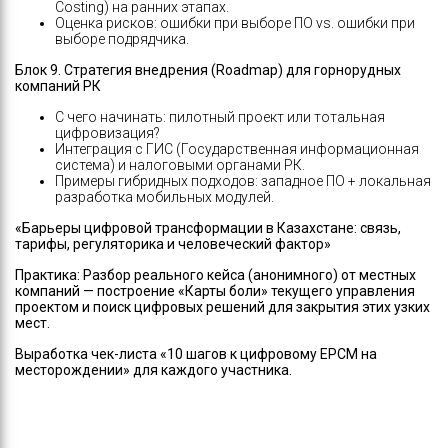
Costing) на ранних этапах.
Оценка рисков: ошибки при выборе ПО vs. ошибки при
выборе подрядчика.
Блок 9. Стратегия внедрения (Roadmap) для горнорудных
компаний РК
С чего начинать: пилотный проект или тотальная
цифровизация?
Интеграция с ГИС (Государственная информационная
система) и налоговыми органами РК.
Примеры гибридных подходов: западное ПО + локальная
разработка мобильных модулей.
«
Барьеры цифровой трансформации в Казахстане: связь,
тарифы, регуляторика и человеческий фактор
»
Практика:
Разбор реального кейса (анонимного) от местных
компаний — построение
«
Карты боли
»
текущего управления
проектом и поиск цифровых решений для закрытия этих узких
мест.
Выработка чек-листа
«
10 шагов к цифровому EPCM на
месторождении
»
для каждого участника.