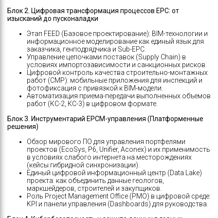
Блок 2. Цифровая трансформация процессов EPC: от
изысканий до пусконаладки
Этап FEED (Базовое проектирование): BIM-технологии и
информационное моделирование как единый язык для
заказчика, генподрядчика и Sub-EPC.
Управление цепочками поставок (Supply Chain) в
условиях импортозависимости и санкционных рисков.
Цифровой контроль качества строительно-монтажных
работ (СМР): мобильные приложения для инспекций и
фотофиксация с привязкой к BIM-модели.
Автоматизация приема-передачи выполненных объемов
работ (КС-2, КС-3) в цифровом формате.
Блок 3. Инструментарий EPCM-управления (Платформенные
решения)
Обзор мирового ПО для управления портфелями
проектов (EcoSys, P6, Unifier, Aconex) и их применимость
в условиях слабого интернета на месторождениях
(кейсы гибридной синхронизации).
Единый цифровой информационный центр (Data Lake)
проекта: как объединить данные геологов,
маркшейдеров, строителей и закупщиков.
Роль Project Management Office (PMO) в цифровой среде:
KPI и панели управления (Dashboards) для руководства.