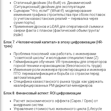
Статичный двойник (As-Built) vs. Динамический
(Ситуационный) двойник для эксплуатации.
Сценарии "Что, если?" (What-If): моделирование
изменения графика строительства при сбоях поставок
(с учетом казахстанских реалий — перевалка через
сухие порты).
Применение дронов и LiDAR для оперативной съемки и
сверки факта с планом (фактический объем грунта/
руды).
Блок 7.
«
Человеческий капитал
»
в эпоху цифровизации (HR-
трек)
Проблема поколений: как работать с инженерами
"советской школы" и молодыми специалистами (Z).
Геймификация обучения: VR-тренажеры для операторов
горной техники и крановщиков (безопасность труда).
Изменение роли инженера-проектировщика и инженера
ПТО: переквалификация и борьба со страхом перед
автоматизацией.
Специфика казахстанского рынка труда: как удержать
квалифицированных PM-диджитал-менеджеров.
Блок 8. Финансовый аспект: ROI цифровизации
Расчет экономического эффекта (Capex / Opex) от
внедрения систем.
Управление стоимостью жизненного цикла (Lifecycle