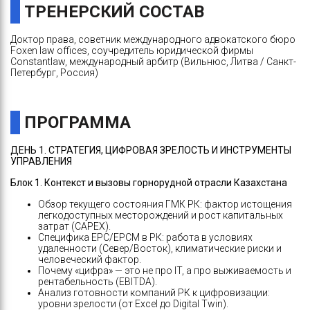
ТРЕНЕРСКИЙ СОСТАВ
Доктор права, советник международного адвокатского бюро
Foxen law offices, соучредитель юридической фирмы
Constantlaw, международный арбитр (Вильнюс, Литва / Санкт-
Петербург, Россия)
ПРОГРАММА
ДЕНЬ 1. СТРАТЕГИЯ, ЦИФРОВАЯ ЗРЕЛОСТЬ И ИНСТРУМЕНТЫ
УПРАВЛЕНИЯ
Блок 1. Контекст и вызовы горнорудной отрасли Казахстана
Обзор текущего состояния ГМК РК: фактор истощения
легкодоступных месторождений и рост капитальных
затрат (CAPEX).
Специфика EPC/EPCM в РК: работа в условиях
удаленности (Север/Восток), климатические риски и
человеческий фактор.
Почему «цифра» — это не про IT, а про выживаемость и
рентабельность (EBITDA).
Анализ готовности компаний РК к цифровизации:
уровни зрелости (от Excel до Digital Twin).